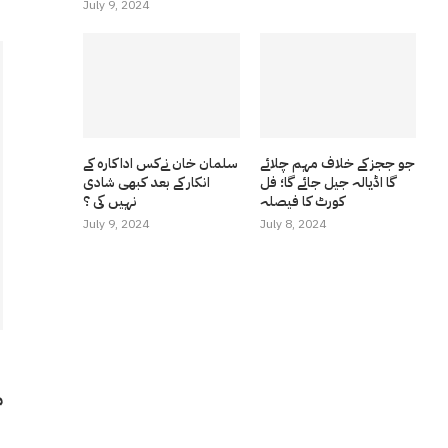
July 9, 2024
جو ججز کے خلاف مہم چلائے
سلمان خان نےکس اداکارہ کے
گا اڈیالہ جیل جائے گا؛ فل
انکار کے بعد کبھی شادی
کورٹ کا فیصلہ
نہیں کی ؟
July 9, 2024
July 8, 2024