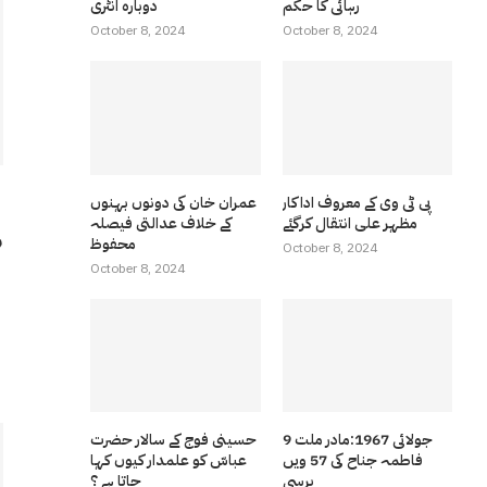
رہائی کا حکم
دوبارہ انٹری
October 8, 2024
October 8, 2024
پی ٹی وی کے معروف اداکار
عمران خان کی دونوں بہنوں
مظہر علی انتقال کرگئے
کے خلاف عدالتی فیصلہ
م
محفوظ
October 8, 2024
October 8, 2024
9 جولائی 1967:مادر ملت
حسینی فوج کے سالار حضرت
فاطمہ جناح کی 57 ویں
عباسّ کو علمدار کیوں کہا
برسی
جاتا ہے ؟