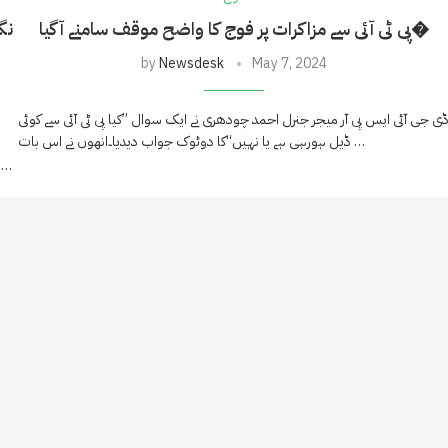
پی ٹی آئی سے مزاکرات پر فوج کا واضح موقف سامنے آگیا�
by
Newsdesk
May 7, 2024
ی جی آئی ایس پی آر میجر جنرل احمد چودھری نے ایک سوال ’’کیا پی ٹی آئی سے کوئی
ڈیل ہورہی ہے یا نہیں‘‘کا دوٹوک جواب دیدیا۔انھوں نے اس بات …
کیخلاف عائد کردہ اپنے الزامات کے حوالے سے شواہد سامنے نہ لائے جاس