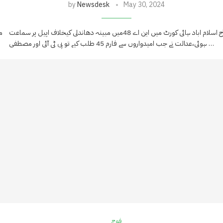
by
Newsdesk
May 30, 2024
آج اسلام اباد ہائی کورٹ میں این اے 48میں مبینہ دھاندلی کیخلاف اپیل پر سماعت
م
ہوئی،عدالت نے جب امیدواروں سے فارم 45 طلب کیے تو پی ٹی آئی اور مصطفی …
فوج