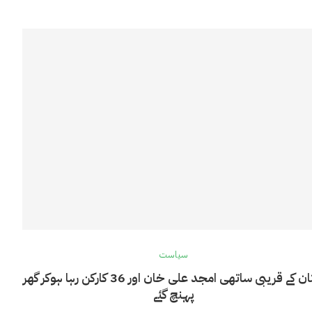
سیاست
کپتان کے قریبی ساتھی امجد علی خان اور 36 کارکن رہا ہوکر گھر
پہنچ گئے