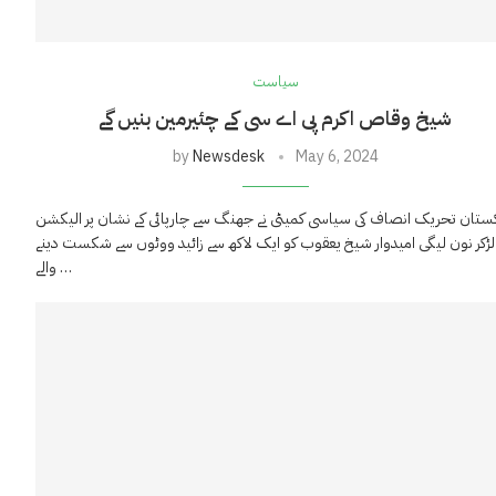
سیاست
شیخ وقاص اکرم پی اے سی کے چئیرمین بنیں گے
by
Newsdesk
May 6, 2024
کستان تحریک انصاف کی سیاسی کمیٹی نے جھنگ سے چارپائی کے نشان پر الیکشن
لڑکر نون لیگی امیدوار شیخ یعقوب کو ایک لاکھ سے زائید ووٹوں سے شکست دینے
والے …