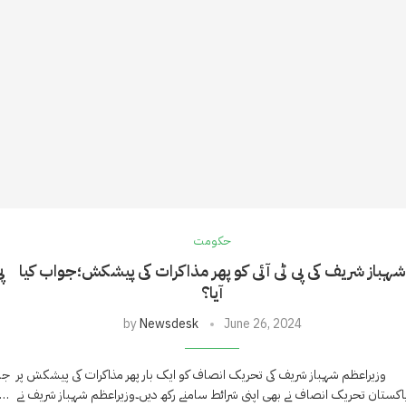
حکومت
شہباز شریف کی پی ٹی آئی کو پھر مذاکرات کی پیشکش؛جواب کیا
پ
آیا؟
by
Newsdesk
June 26, 2024
وزیراعظم شہباز شریف کی تحریک انصاف کو ایک بار پھر مذاکرات کی پیشکش پر
جب
اکستان تحریک انصاف نے بھی اپنی شرائط سامنے رکھ دیں۔وزیراعظم شہباز شریف نے
پاس ہوئی ہے حکومت بہت پریشان دکھائی دیتی ہے اگر چہ