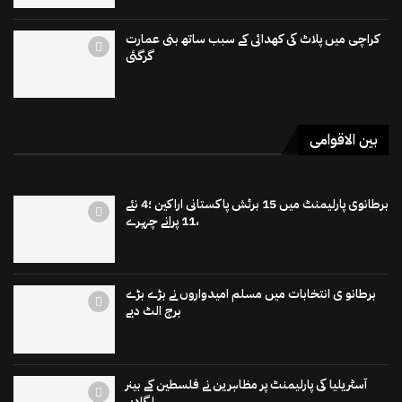
کراچی میں پلاٹ کی کھدائی کے سبب ساتھ بنی عمارت
گرگئی
بین الاقوامی
برطانوی پارلیمنٹ میں 15 برٹش پاکستانی اراکین ؛4 نئے
،11 پرانے چہرے
برطانو ی انتخابات میں مسلم امیدواروں نے بڑے بڑے
برج الٹ دیے
آسٹریلیا کی پارلیمنٹ پر مظاہرین نے فلسطین کے بینر
لگادیے