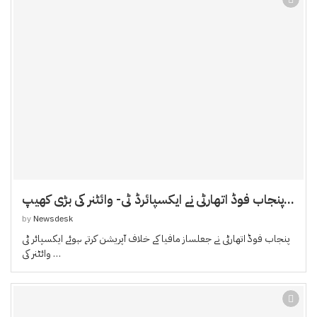
پنجاب فوڈ اتھارٹی نے ایکسپائرڈ ٹی- وائٹنر کی بڑی کھیپ...
by
Newsdesk
پنجاب فوڈ اتھارٹی نے جعلساز مافیا کے خلاف آپریشن کرتے ہوئے ایکسپائر ٹی
وائٹنر کی …