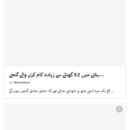
ہفتے میں 52 گھنٹے سے زیادہ کام کرنے والے گنجے...
by
Newsdesk
آج تک مرد اسی متھ پر خوشی مناتے تھے کہ جتنی جلدی گنجے ہوں گے …