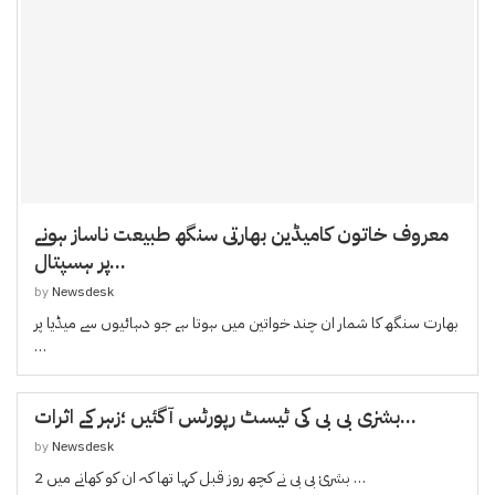
معروف خاتون کامیڈین بھارتی سنگھ طبیعت ناساز ہونے
پر ہسپتال...
by
Newsdesk
بھارت سنگھ کا شمار ان چند خواتین میں ہوتا ہے جو دہائیوں سے میڈیا پر
…
بشرٰی بی بی کی ٹیسٹ رپورٹس آگئیں ؛زہر کے اثرات...
by
Newsdesk
بشریٰ بی بی نے کچھ روز قبل کہا تھا کہ ان کو کھانے میں 2 …