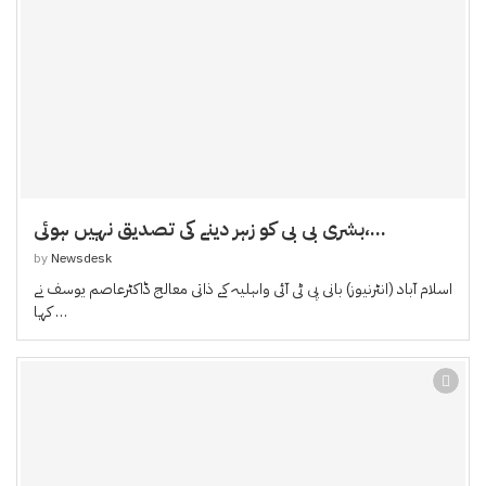
بشری بی بی کو زہر دینے کی تصدیق نہیں ہوئی،...
by
Newsdesk
اسلام آباد (انٹرنیوز) بانی پی ٹی آئی واہلیہ کے ذاتی معالج ڈاکٹرعاصم یوسف نے
کہا …