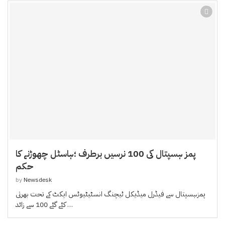
پمز ہسپتال کی 100 نرسیں برطرف ؛ہاسٹل چھوڑنے کا
حکم
by
Newsdesk
پمزہسپتال سے فیڈرل میڈیکل ٹیچنگ انسٹیٹیوٹس ایکٹ کے تحت بھرتی
کئے گئے 100 سے زائد …