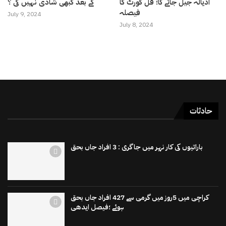
اڈیالہ جیل جائے گا؛ فل کورٹ کا
کے بعد کبھی شادی نہیں کی ؟
فیصلہ
July 9, 2024
July 8, 2024
حادثات
باراتیوں کی کار نہر میں جاگری : 3 افراد جاں بحق
کراچی میں 5روز میں گرمی سے 427 افراد جاں بحق
ہوئے ؛فیصل ایدھی