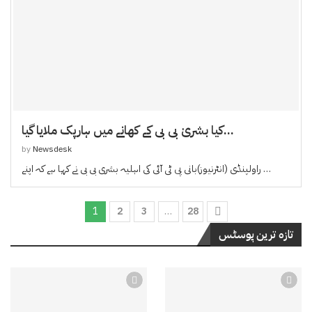
کیا بشریٰ بی بی کے کھانے میں ہارپک ملایا گیا...
by
Newsdesk
راولپنڈی (انٹرنیوز)بانی پی ٹی آئی کی اہلیہ بشری بی بی نے کہا ہے کہ اپنے …
1
2
3
…
28
تازہ ترین پوسٹس