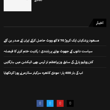
اخبار
مسعود پزشکیان ایک کروڑ 70 لاکھ ووٹ حاصل کرکے ایران کے صدر بن گئے
سیاست دانوں کے جھوٹ بولنے پر پابندی ؛ رکنیت ختم کرنے کا فیصلہ
کنزرویٹیو پارٹی کی سابق وزیراعظم لز ٹرس بھی الیکشن میں ہارگئیں
اب کی بار 400 پار ؛ مودی کانعرہ سرکیئر سٹارمر نے پورا کردکھایا