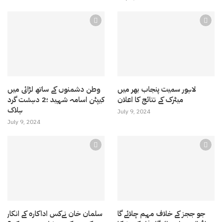
لاہور سمیت پنجاب بھر میں
وطن دشمنوں کے ساتھ لڑائی میں
میٹرک کے نتائج کا اعلان
کیپٹن اسامہ شہید ؛2 دہشت گرد
ہلاک
July 9, 2024
July 9, 2024
جو ججز کے خلاف مہم چلائے گا
سلمان خان نےکس اداکارہ کے انکار