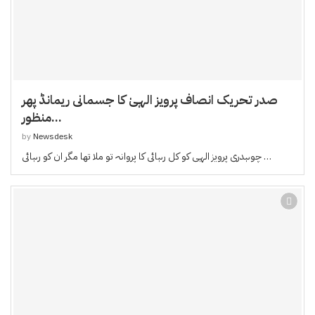
صدر تحریک انصاف پرویز الہیٰ کا جسمانی ریمانڈ پھر
منظور...
by
Newsdesk
چوہدری پرویز الہی کو کل رہائی کا پروانہ تو ملا تھا مگر ان کو رہائی …