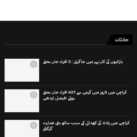
حادثات
باراتیوں کی کار نہر میں جاگری : 3 افراد جاں بحق
کراچی میں 5روز میں گرمی سے 427 افراد جاں بحق
ہوئے ؛فیصل ایدھی
کراچی میں پلاٹ کی کھدائی کے سبب ساتھ بنی عمارت
گرگئی