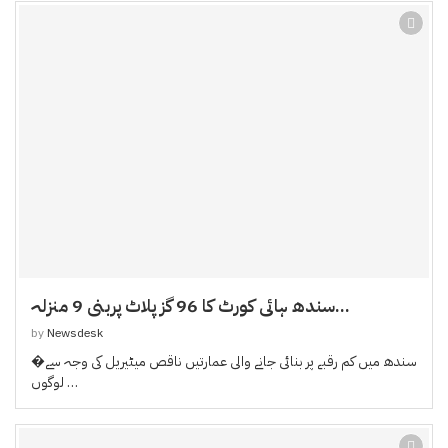
سندھ ہائی کورٹ کا 96 گز پلاٹ پربنی 9 منزلہ...
by
Newsdesk
�سندھ میں کم رقبے پر بنائی جانے والی عمارتیں ناقص میٹیریل کی وجہ سے
لوگوں …