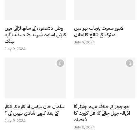
لاہور سمیت پنجاب بھر میں
وطن دشمنوں کے ساتھ لڑائی میں
میٹرک کے نتائج کا اعلان
کیپٹن اسامہ شہید ؛2 دہشت گرد
ہلاک
July 9, 2024
July 9, 2024
جو ججز کے خلاف مہم چلائے گا
سلمان خان نےکس اداکارہ کے انکار
اڈیالہ جیل جائے گا؛ فل کورٹ کا
کے بعد کبھی شادی نہیں کی ؟
فیصلہ
July 9, 2024
July 8, 2024