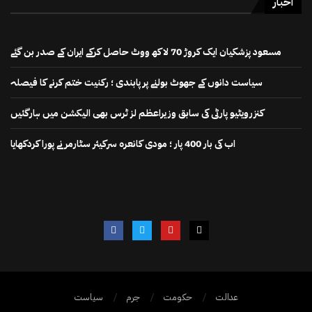
اخبار
مسعود پزشکیان ایک کروڑ 70 لاکھ ووٹ حاصل کرکے ایران کے صدر بن گئے
سیاست دانوں کے جھوٹ بولنے پر پابندی ؛ رکنیت ختم کرنے کا فیصلہ
کنزرویٹیو پارٹی کی سابق وزیراعظم لز ٹرس بھی الیکشن میں ہارگئیں
اب کی بار 400 پار ؛ مودی کانعرہ سرکیئر سٹارمر نے پورا کردکھایا
عدالت
حکومت
جرم
سیاست