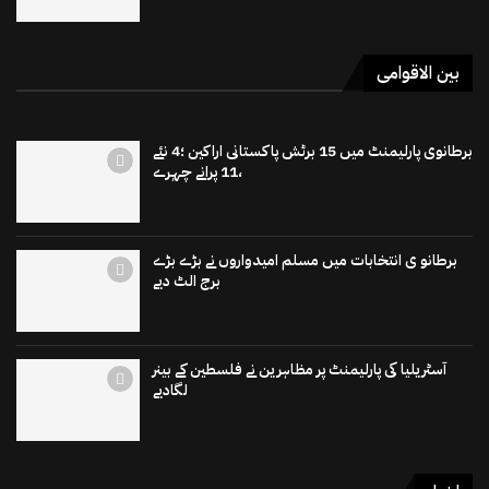
بین الاقوامی
برطانوی پارلیمنٹ میں 15 برٹش پاکستانی اراکین ؛4 نئے
،11 پرانے چہرے
برطانو ی انتخابات میں مسلم امیدواروں نے بڑے بڑے
برج الٹ دیے
آسٹریلیا کی پارلیمنٹ پر مظاہرین نے فلسطین کے بینر
لگادیے