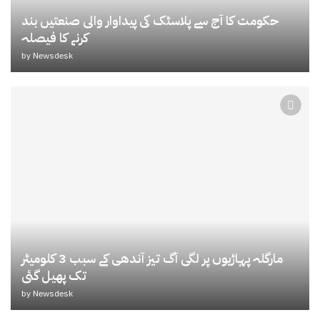
حکومت کا آج سے پلاسٹک کی پیداوار والی صنعتیں بند
کرنے کا فیصلہ
by
Newsdesk
مارگلہ پہاڑیوں پر لگی آگ تیز آندھی کے سبب 3 کلومیٹر
تک پھیل گئی
by
Newsdesk