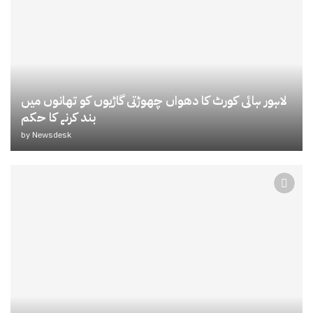
لاہور ہائی کورٹ کا دھواں چھوڑتی گاڑیوں کو تھانوں میں
بند کرنے کا حکم
by
Newsdesk