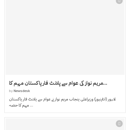
مریم نواز کی عوام سے پلانٹ فار پاکستان مہم کا...
by
Newsdesk
لاہور (انٹرنیوز) وزیراعلی پنجاب مریم نواز نے عوام سے پلانٹ فار پاکستان
مہم کا حصہ …