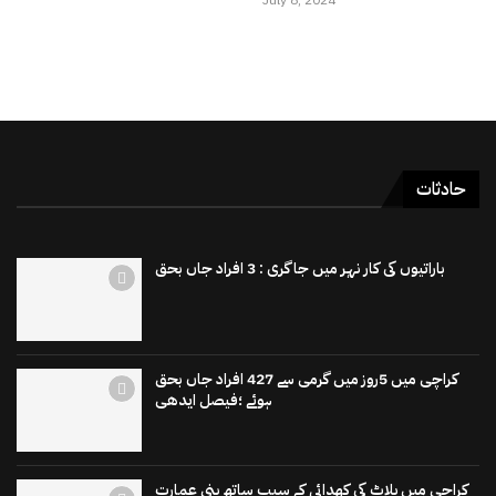
حادثات
باراتیوں کی کار نہر میں جاگری : 3 افراد جاں بحق
کراچی میں 5روز میں گرمی سے 427 افراد جاں بحق
ہوئے ؛فیصل ایدھی
کراچی میں پلاٹ کی کھدائی کے سبب ساتھ بنی عمارت