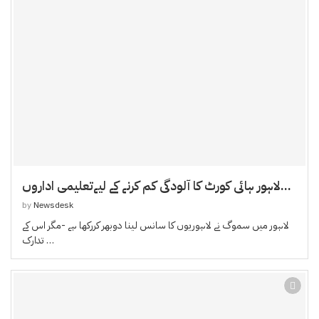
لاہور ہائی کورٹ کا آلودگی کم کرنے کے لیےتعلیمی اداروں...
by
Newsdesk
لاہور میں سموگ نے لاہوریوں کا سانس لینا دوبھر کررکھا ہے -مگر اس کے
تدارک …