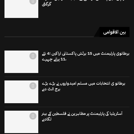
گرگئی
بین الاقوامی
برطانوی پارلیمنٹ میں 15 برٹش پاکستانی اراکین ؛4 نئے
،11 پرانے چہرے
برطانو ی انتخابات میں مسلم امیدواروں نے بڑے بڑے
برج الٹ دیے
آسٹریلیا کی پارلیمنٹ پر مظاہرین نے فلسطین کے بینر
لگادیے