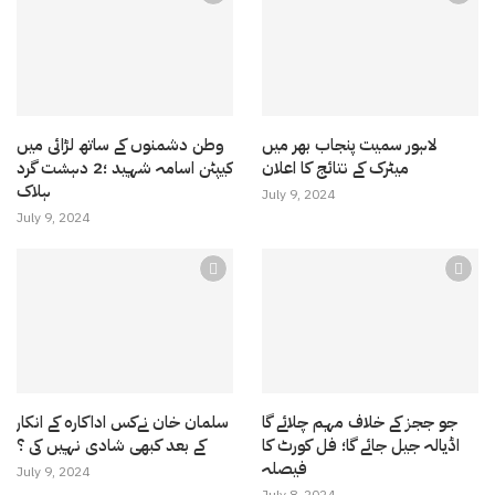
لاہور سمیت پنجاب بھر میں
وطن دشمنوں کے ساتھ لڑائی میں
میٹرک کے نتائج کا اعلان
کیپٹن اسامہ شہید ؛2 دہشت گرد
ہلاک
July 9, 2024
July 9, 2024
جو ججز کے خلاف مہم چلائے گا
سلمان خان نےکس اداکارہ کے انکار
اڈیالہ جیل جائے گا؛ فل کورٹ کا
کے بعد کبھی شادی نہیں کی ؟
فیصلہ
July 9, 2024
July 8, 2024