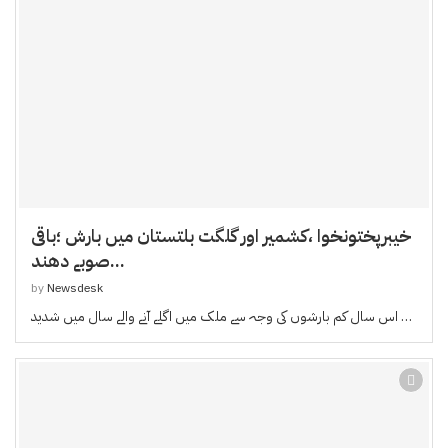
خیبرپختونخوا ،کشمیر اور گلگت بلتستان میں بارش ؛باقی
صوبے دھند...
by
Newsdesk
اس سال کم بارشوں کی وجہ سے ملک میں اگلے آنے والے سال میں شدید …