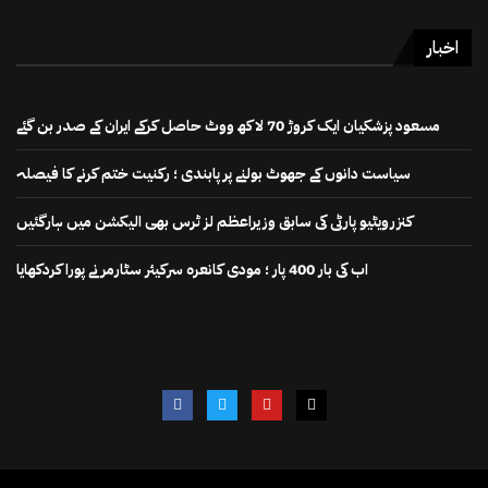
اخبار
مسعود پزشکیان ایک کروڑ 70 لاکھ ووٹ حاصل کرکے ایران کے صدر بن گئے
سیاست دانوں کے جھوٹ بولنے پر پابندی ؛ رکنیت ختم کرنے کا فیصلہ
کنزرویٹیو پارٹی کی سابق وزیراعظم لز ٹرس بھی الیکشن میں ہارگئیں
اب کی بار 400 پار ؛ مودی کانعرہ سرکیئر سٹارمر نے پورا کردکھایا