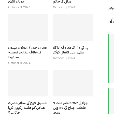
رہائی کا حکم
دوبارہ انٹری
چنے
October 8, 2024
October 8, 2024
کے
پی ٹی وی کے معروف اداکار
عمران خان کی دونوں بہنوں
مظہر علی انتقال کرگئے
کے خلاف عدالتی فیصلہ
محفوظ
October 8, 2024
October 8, 2024
9 جولائی 1967:مادر ملت
حسینی فوج کے سالار حضرت
فاطمہ جناح کی 57 ویں
عباسّ کو علمدار کیوں کہا
برسی
جاتا ہے ؟