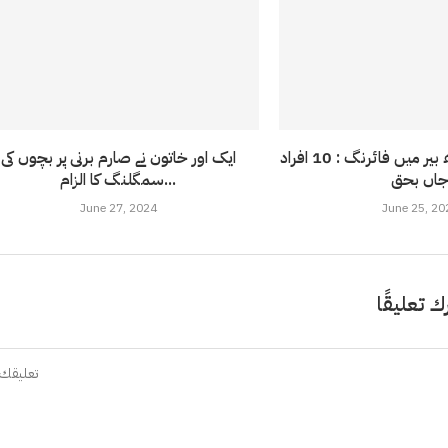
پشاور کے علاقے بڈھ بیر میں فائرنگ : 10 افراد
ایک اور خاتون نے صارم برنی پر بچوں کی
اں بحق
سمگلنگ کا الزام...
June 27, 2024
June 25, 20
ك تعليقًا