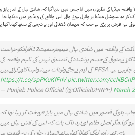
عہ میڈیا کی نظروں میں آیا جس میں بتایا گیا کہ، شادی ہال کے اندر پاپڑ بی
اک کر دیا۔سوشل میڈیا پر وائرل ہونے والی اس واقعے کی ویڈیوز میں دیکھا جا
ہے، فرش پر پڑی ہے جب کہ مہمان ڈھٹائی اور بے شرمی کے ساتھ کھانا کھا نے 
قصور میں باراتیوں کےمبینہ تشددسےمحنت کش کی ہلاکت کے واقعہ میں شادی ہال مینیجرسمیت12افرادکوحراست
ں ڈاکٹرز نےمتوفی کےجسم پرتشددکی تصدیق نہیں کی تاہم واقعہ کی
ےواردات سےشواہداکٹھےکرلئےہیں
https://t.co/spPKuKfFnV
pic.twitter.com/ccNBCn
— Punjab Police Official (@OfficialDPRPP)
March 2
پنجاب پتوکی قصور میں شادی ہال میں پاپڑ فروخت کر رہا تھا کہ
ک ہو گیا.مگر اصل ظلم اوردرد ناک بات کہ اس کی لاش ہال میں
پڑی تھی اور لوگ کھانا کھارہےتھےانسانی جان کی یہ قیمت ہے