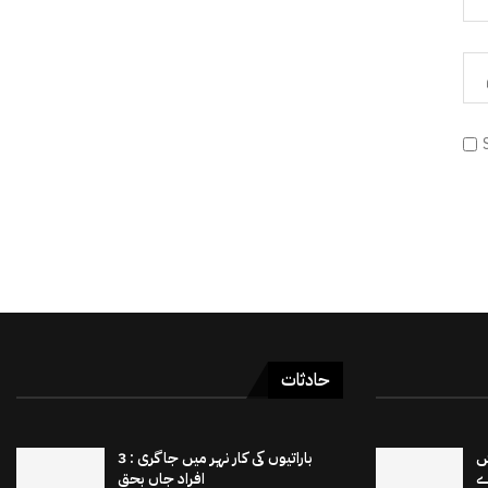
حادثات
 15 برٹش
باراتیوں کی کار نہر میں جاگری : 3
افراد جاں بحق