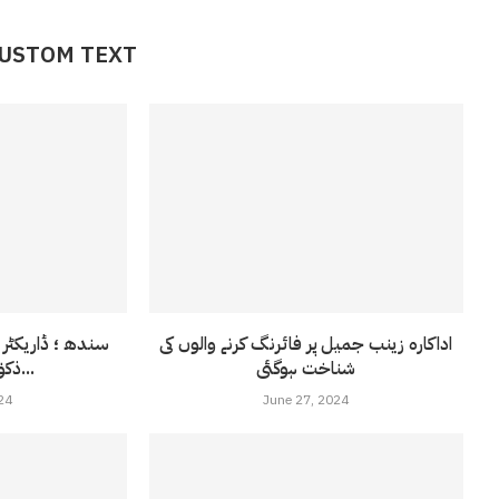
CUSTOM TEXT
اداکارہ زینب جمیل پر فائرنگ کرنے والوں کی
سندھ ؛ ڈاریکٹر 
شناخت ہوگئی
ذکوٰۃ ،صدقات کے...
24
June 27, 2024