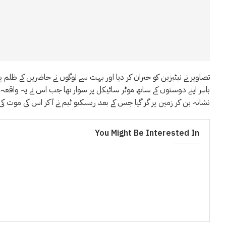
تصاویر نے نیٹیزین کو حیران کر دیا اور بہت سے لوگوں نے حاضرین کے ظلم پر
باہر اپنے دوستوں کے ساتھ موٹر سائیکل پر سوار تھا جب اس نے یہ واقعہ
نشانہ بن کر زمین پر گر گیا جس کے بعد ریسکیو ٹیم نے آ کر اس کی موت ک
You Might Be Interested In