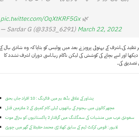
pic.twitter.com/OqXtKRF5Gx
🌿
— Sardar G (@3353_6291)
March 22, 2022
 تنقید کی۔اشرف کے بہنوئی پرویز نے بعد میں پولیس کو بتایا کہ وہ شادی ہال کے
 دیکھا اور اسے بچانے کی کوشش کی لیکن ناکام رہا۔اسی دوران اشرف تشدد کا
ی تصدیق کی۔
پشاور کے علاقے بڈھ بیر میں فائرنگ : 10 افراد جاں بحق
مچھر کالونی میں ہجوم کے ہاتھوں ٹیلی کام کمپنی کے 2 ملازمین قتل
سعودی عرب میں منشیات کی سمگلنگ میں گرفتار 2 پاکستانیوں کو سزائے موت
لاہور : قومی کرکٹ ٹیم کے سابق کھلا ڑی محمد حفیظ کے گھر میں چوری