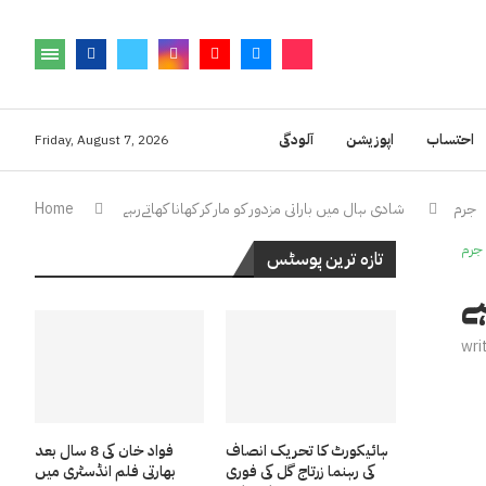
احتساب
اپوزیشن
آلودگی
Friday, August 7, 2026
جرم
شادی ہال میں باراتی مزدور کو مار کر کھانا کھاتےرہے
Home
جرم
تازہ ترین پوسٹس
ے
wri
ہائیکورٹ کا تحریک انصاف
فواد خان کی 8 سال بعد
کی رہنما زرتاج گل کی فوری
بھارتی فلم انڈسٹری میں