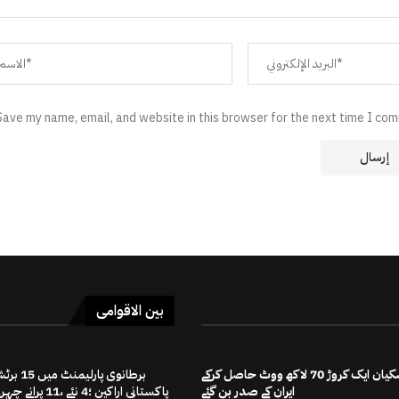
Save my name, email, and website in this browser for the next time I co
بین الاقوامی
مسعود پزشکیان ایک کروڑ 70 لاکھ ووٹ حاصل کرکے
برطانوی پارلیمنٹ میں
ایران کے صدر بن گئے
پاکستانی اراکین ؛4 نئے ،11 پرانے چہرے