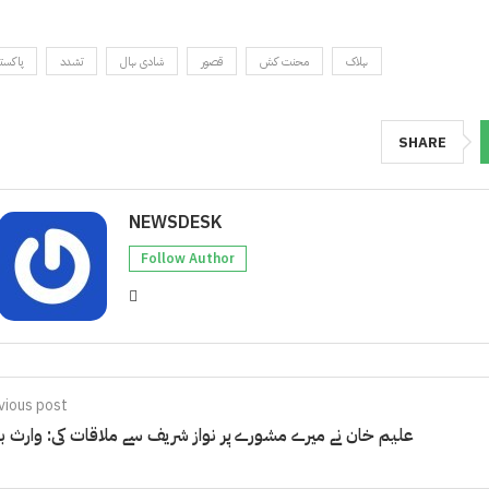
ہلاک
محنت کش
قصور
شادی ہال
تشدد
پاکست
SHARE
NEWSDESK
Follow Author
vious post
علیم خان نے میرے مشورے پر نواز شریف سے ملاقات کی: وارث 