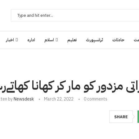
ت
حادثات
ٹرانسپورٹ
تعلیم
اسلام
ادارہ
اخبار
 مزدور کو مار کر کھانا کھاتےرہ
tten by
Newsdesk
March 22, 2022
0 comments
SHARE