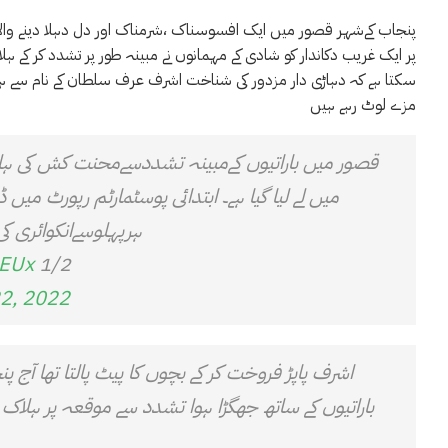
پنجاب کےشہر قصور میں ایک افسوسناک ،شرمناک اور دل دہلا دینے والا واق
پر ایک غریب دکاندار کو شادی کے مہمانوں نے مبینہ طور پر تشدد کر کے ہل
سکتا ہے کہ دہاڑی دار مزدور کی شناخت اشرف عرف سلطان کے نام سے ہوئی 
مزے لوٹ رہے ہیں
میں لے لیا گیا ہے۔ ابتدائی پوسٹمارٹم رپورٹ می
ہرپہلوسےانکوائری کی جارہی ہے. PFSA کی ٹیم نےجائ
PEUx
1/2
2, 2022
اشرف پاپڑ فروخت کر کے بچوں کا پیٹ پالتا تھا آج 
باراتیوں کے ساتھ جھگڑا ہوا تشدد سے موقعہ پر ہلا