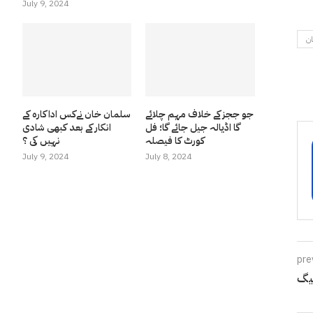
July 9, 2024
ان
جو ججز کے خلاف مہم چلائے
سلمان خان نےکس اداکارہ کے
گا اڈیالہ جیل جائے گا؛ فل
انکار کے بعد کبھی شادی
کورٹ کا فیصلہ
نہیں کی ؟
July 9, 2024
July 8, 2024
pre
بیگ